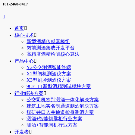
181-2468-8417

首页

核心技术

新型酒精传感器模组
岗前测酒集成开发平台
高精度酒精检测核心算法
产品中心

Y2公交测酒智能终端
X2型闸机测酒仪方案
X3型刷脸测酒仪方案
9CE-TT新型酒精测试模块方案
行业解决方案

公交司机签到测酒一体化解决方案
建筑工地实名制通道测酒解决方案
煤矿井口入井通道检身测酒方案
测酒+智能钥匙柜行业方案
测酒+智能闸机行业方案
开发者
