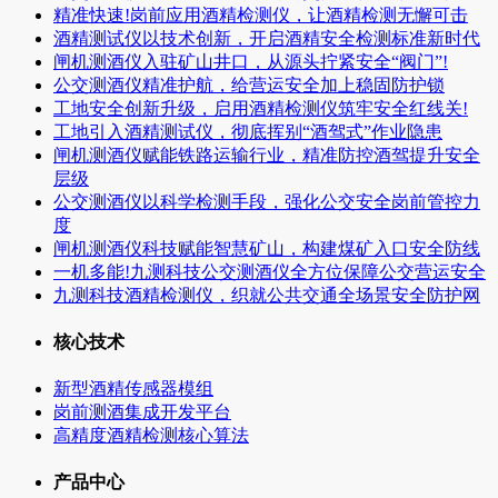
精准快速!岗前应用酒精检测仪，让酒精检测无懈可击
酒精测试仪以技术创新，开启酒精安全检测标准新时代
闸机测酒仪入驻矿山井口，从源头拧紧安全“阀门”!
公交测酒仪精准护航，给营运安全加上稳固防护锁
工地安全创新升级，启用酒精检测仪筑牢安全红线关!
工地引入酒精测试仪，彻底挥别“酒驾式”作业隐患
闸机测酒仪赋能铁路运输行业，精准防控酒驾提升安全
层级
公交测酒仪以科学检测手段，强化公交安全岗前管控力
度
闸机测酒仪科技赋能智慧矿山，构建煤矿入口安全防线
一机多能!九测科技公交测酒仪全方位保障公交营运安全
九测科技酒精检测仪，织就公共交通全场景安全防护网
核心技术
新型酒精传感器模组
岗前测酒集成开发平台
高精度酒精检测核心算法
产品中心