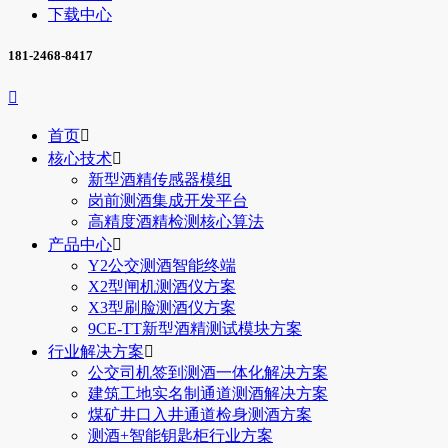
下载中心
181-2468-8417

首页

核心技术

新型酒精传感器模组
岗前测酒集成开发平台
高精度酒精检测核心算法
产品中心

Y2公交测酒智能终端
X2型闸机测酒仪方案
X3型刷脸测酒仪方案
9CE-TT新型酒精测试模块方案
行业解决方案

公交司机签到测酒一体化解决方案
建筑工地实名制通道测酒解决方案
煤矿井口入井通道检身测酒方案
测酒+智能钥匙柜行业方案