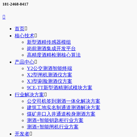
181-2468-8417

首页

核心技术

新型酒精传感器模组
岗前测酒集成开发平台
高精度酒精检测核心算法
产品中心

Y2公交测酒智能终端
X2型闸机测酒仪方案
X3型刷脸测酒仪方案
9CE-TT新型酒精测试模块方案
行业解决方案

公交司机签到测酒一体化解决方案
建筑工地实名制通道测酒解决方案
煤矿井口入井通道检身测酒方案
测酒+智能钥匙柜行业方案
测酒+智能闸机行业方案
开发者
