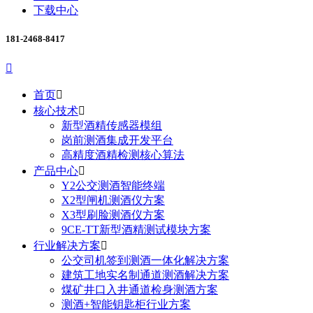
下载中心
181-2468-8417

首页

核心技术

新型酒精传感器模组
岗前测酒集成开发平台
高精度酒精检测核心算法
产品中心

Y2公交测酒智能终端
X2型闸机测酒仪方案
X3型刷脸测酒仪方案
9CE-TT新型酒精测试模块方案
行业解决方案

公交司机签到测酒一体化解决方案
建筑工地实名制通道测酒解决方案
煤矿井口入井通道检身测酒方案
测酒+智能钥匙柜行业方案